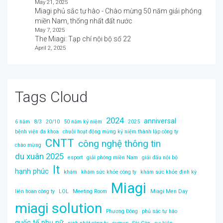
May 21, 2025
Miagi phủ sắc tự hào - Chào mừng 50 năm giải phóng
miền Nam, thống nhất đất nước
May 7, 2025
The Miagi: Tạp chí nội bộ số 22
April 2, 2025
Tags Cloud
2024
anniversal
6 năm
8/3
20/10
50 năm kỷ niệm
2025
bệnh viện đa khoa
chuỗi hoạt động mừng kỷ niệm thành lập công ty
CNTT
công nghệ thông tin
chào mừng
du xuân 2025
esport
giải phóng miền Nam
giải đấu nội bộ
It
hạnh phúc
khám
khám sức khỏe công ty
khám sức khỏe định kỳ
Miagi
liên hoan công ty
LOL
Meeting Room
Miagi Men Day
miagi solution
Phương Đông
phủ sắc tự hào
quốc tế phụ nữ