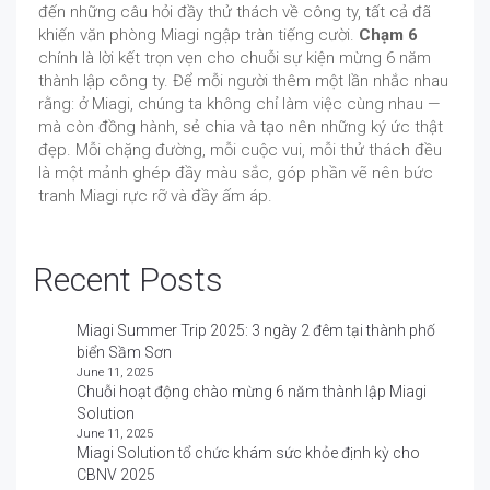
đến những câu hỏi đầy thử thách về công ty, tất cả đã
khiến văn phòng Miagi ngập tràn tiếng cười.
Chạm 6
chính là lời kết trọn vẹn cho chuỗi sự kiện mừng 6 năm
thành lập công ty. Để mỗi người thêm một lần nhắc nhau
rằng: ở Miagi, chúng ta không chỉ làm việc cùng nhau —
mà còn đồng hành, sẻ chia và tạo nên những ký ức thật
đẹp. Mỗi chặng đường, mỗi cuộc vui, mỗi thử thách đều
là một mảnh ghép đầy màu sắc, góp phần vẽ nên bức
tranh Miagi rực rỡ và đầy ấm áp.
Recent Posts
Miagi Summer Trip 2025: 3 ngày 2 đêm tại thành phố
biển Sầm Sơn
June 11, 2025
Chuỗi hoạt động chào mừng 6 năm thành lập Miagi
Solution
June 11, 2025
Miagi Solution tổ chức khám sức khỏe định kỳ cho
CBNV 2025