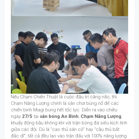
Nếu Chạm Chiến Thuật là cuộc đấu trí căng não, thì
Chạm Năng Lượng chính là sân chơi bùng nổ để các
chiến binh Miagi bung hết tốc lực. Diễn ra vào chiều
ngày
27/5
tại
sân bóng An Bình
,
Chạm Năng Lượng
khuấy động bầu không khí với trận bóng đá siêu kịch tính
giữa các đội. Dù là “cao thủ sân cỏ” hay “cầu thủ bất
đắc dĩ”, tất cả đều lao vào trận đấu với 100% năng lượng.