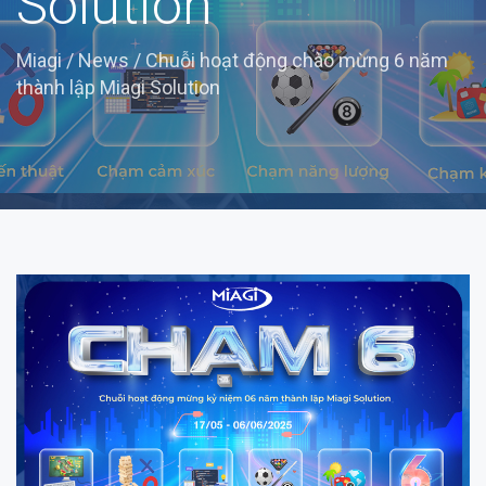
Solution
Miagi
/
News
/
Chuỗi hoạt động chào mừng 6 năm
thành lập Miagi Solution