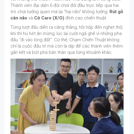
Thành viên đại diện 6 đội chơi đối đầu trực tiếp qua hai
trò chơi tưởng quen mà lại “hại não” không tưởng:
Rút gỗ
cân não
và
Cờ Caro (X/O)
đỉnh cao chiến thuật.
Từng lượt đấu diễn ra căng thẳng, hồi hộp đến nghẹt thở,
khi thì hú hét ăn mừng, lúc lại cười ngã ghế vì những pha
đấu "đi vào lòng đất". Cứ thế, Chạm Chiến Thuật không
chỉ là cuộc đấu trí mà còn là dịp để các thành viên thêm
gắn kết và bứt phá bản thân qua từng khoảnh khắc.