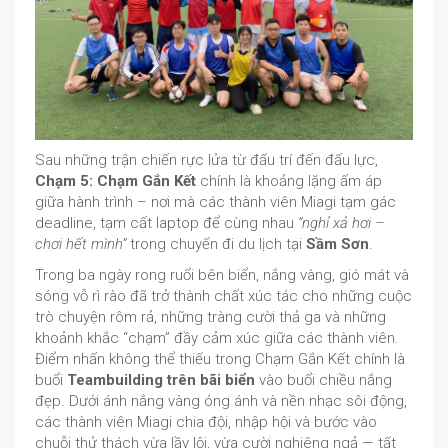
Sau những trận chiến rực lửa từ đấu trí đến đấu lực,
Chạm 5: Chạm Gắn Kết
chính là khoảng lặng ấm áp
giữa hành trình – nơi mà các thành viên Miagi tạm gác
deadline, tạm cất laptop để cùng nhau
“nghỉ xả hơi –
chơi hết mình”
trong chuyến đi du lịch tại
Sầm Sơn
.
Trong ba ngày rong ruổi bên biển, nắng vàng, gió mát và
sóng vỗ rì rào đã trở thành chất xúc tác cho những cuộc
trò chuyện rôm rả, những tràng cười thả ga và những
khoảnh khắc “chạm” đầy cảm xúc giữa các thành viên.
Điểm nhấn không thể thiếu trong Chạm Gắn Kết chính là
buổi
Teambuilding trên bãi biển
vào buổi chiều nắng
đẹp. Dưới ánh nắng vàng óng ánh và nền nhạc sôi động,
các thành viên Miagi chia đội, nhập hội và bước vào
chuỗi thử thách vừa lầy lội, vừa cười nghiêng ngả — tất