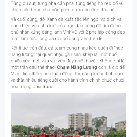
Từng cú sút, từng pha cản phá, từng tiếng hò reo cổ vũ
khiến sân bóng như nóng hơn dưới cái nắng đầu hè.
Và cuối cùng, đội Xanh đã xuất sắc lên ngôi vô địch và
danh hiệu Vua phá lưới của trận đấu cũng đã tìm được
chủ nhân xứng đáng: anh VinhVĐ với 2 pha lập công đẹp
mắt, làm nức lòng cả đội cổ động viên bên lề.
Kết thúc trận đấu, cả team cùng nhau kéo quân đi “nạp
năng lượng” tại quán nhậu gần sân, khép lại một buổi
chiều vừa mệt, vừa vui, vừa đầy nhiệt huyết. Không chỉ là
một trận đấu thể thao,
Chạm Năng Lượng
còn là dịp để
Miagi tiếp thêm tinh thần đồng đội, năng lượng tích cực
và thật nhiều tiếng cười cho hành trình chinh phục chuỗi
hoạt động phía trước!