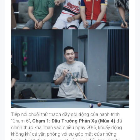
Tiếp nối chuỗi thử thách đầy sôi động của hành trình
“Chạm 6”,
Chạm 1: Đấu Trường Phản Xạ (Mùa 4)
đã
chính thức khai màn vào chiều ngày 20/5, khuấy động
không khí cả văn phòng với sự góp mặt của những