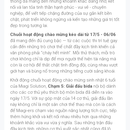
thông đã mang đến những khoảnh khắc đáng nhớ, kết
nối và lan tỏa tinh thần hạnh phúc - vui vẻ - chuyên
nghiệp, để viết tiếp chặng đường của sự gắn kết bền
chặt, phát triển không ngừng và kiến tạo những giá trị tốt
đẹp trong tương lai.
Chuỗi hoạt động chào mừng kéo dài từ 17/5 - 06/06
đã mang đến đủ cung bậc — từ các cuộc thi trí tuệ gay
cấn đến những trò chơi thể chất đầy kịch tính khiến cả
văn phòng phải “cháy hết mình”. Mỗi thử thách, mỗi trò
chơi không chỉ là dịp để mọi người thể hiện tài năng mà
còn là cơ hội để thắt chặt tình đồng đội, cùng nhau vượt
giới hạn và bùng nổ trong những tiếng cười sảng khoái.
Khởi động chuỗi hoạt động chào mừng sinh nhật 6 tuổi
của Miagi Solution,
Chạm 5: Giải đấu bida
nội bộ dành
cho các cơ thủ yêu thích bộ môn bida đã diễn ra vào
ngày 17/5. Với sự góp mặt của 14 cơ thủ, giải đấu lần
này không chỉ là một sân chơi thể thao mà còn là cách
để Miagi-ers chạm vào nguồn năng lượng tích cực, tiếp
thêm hứng khởi và kết nối nhau nhiều hơn qua những
khoảnh khắc vừa vui vừa ý nghĩa. Sau những trận đấu
đầy kịch tính, những cơ thủ xuất sắc nhất cũng đã lộ