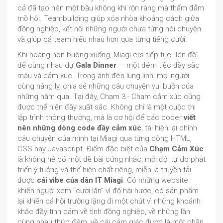
cả đã tạo nên một bầu không khí rộn ràng mà thấm đẫm
mồ hôi. Teambuilding giúp xóa nhòa khoảng cách giữa
đồng nghiệp, kết nối những người chưa từng nói chuyện
và giúp cả team hiểu nhau hơn qua từng tiếng cười.
Khi hoàng hôn buông xuống, Miagi-ers tiếp tục “lên đồ”
để cùng nhau dự
Gala Dinner
— một đêm tiệc đầy sắc
màu và cảm xúc. Trong ánh đèn lung linh, mọi người
cùng nâng ly, chia sẻ những câu chuyện vui buồn của
những năm qua. Tại đây, Chạm 3 - Chạm cảm xúc cũng
được thể hiện đầy xuất sắc. Không chỉ là một cuộc thi
lập trình thông thường, mà là cơ hội để các coder
viết
nên những dòng code đầy cảm xúc
, tái hiện lại chính
câu chuyện của mình tại Miagi qua từng dòng HTML,
CSS hay Javascript. Điểm đặc biệt của
Chạm Cảm Xúc
là không hề có một đề bài cứng nhắc, mỗi đội tự do phát
triển ý tưởng và thể hiện chất riêng, miễn là truyền tải
được
cái vibe của dân IT Miagi
. Có những website
khiến người xem “cười lăn” vì độ hài hước, có sản phẩm
lại khiến cả hội trường lặng đi một chút vì những khoảnh
khắc đầy tình cảm về tình đồng nghiệp, về những lần
cùng nhau thức đêm, về cái cảm giác được là một phần