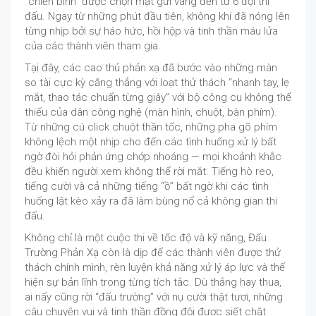
“chiến binh” được chọn mặt gửi vàng đến từ 6 đội thi
đấu. Ngay từ những phút đầu tiên, không khí đã nóng lên
từng nhịp bởi sự háo hức, hồi hộp và tinh thần máu lửa
của các thành viên tham gia.
Tại đây, các cao thủ phản xạ đã bước vào những màn
so tài cực kỳ căng thẳng với loạt thử thách “nhanh tay, lẹ
mắt, thao tác chuẩn từng giây” với bộ công cụ không thể
thiếu của dân công nghệ (màn hình, chuột, bàn phím).
Từ những cú click chuột thần tốc, những pha gõ phím
không lệch một nhịp cho đến các tình huống xử lý bất
ngờ đòi hỏi phản ứng chớp nhoáng — mọi khoảnh khắc
đều khiến người xem không thể rời mắt. Tiếng hò reo,
tiếng cười và cả những tiếng “ồ” bất ngờ khi các tình
huống lật kèo xảy ra đã làm bùng nổ cả không gian thi
đấu.
Không chỉ là một cuộc thi về tốc độ và kỹ năng, Đấu
Trường Phản Xạ còn là dịp để các thành viên được thử
thách chính mình, rèn luyện khả năng xử lý áp lực và thể
hiện sự bản lĩnh trong từng tích tắc. Dù thắng hay thua,
ai nấy cũng rời “đấu trường” với nụ cười thật tươi, những
câu chuyện vui và tinh thần đồng đội được siết chặt