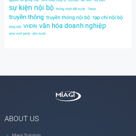
sinh nhật công ty
sumup
Sài Gòn
sự kiện
sự kiện nội bộ
thống nhất đất nước
Tokyo
truyền thông
truyền thông nội bộ
tạp chí nội bộ
văn hóa doanh nghiệp
VHDN
tổng kết
year end party
yêu nước
ABOUT US
Miagi Solution