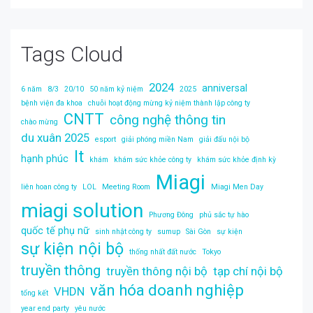
Tags Cloud
2024
anniversal
6 năm
8/3
20/10
50 năm kỷ niệm
2025
bệnh viện đa khoa
chuỗi hoạt động mừng kỷ niệm thành lập công ty
CNTT
công nghệ thông tin
chào mừng
du xuân 2025
esport
giải phóng miền Nam
giải đấu nội bộ
It
hạnh phúc
khám
khám sức khỏe công ty
khám sức khỏe định kỳ
Miagi
liên hoan công ty
LOL
Meeting Room
Miagi Men Day
miagi solution
Phương Đông
phủ sắc tự hào
quốc tế phụ nữ
sinh nhật công ty
sumup
Sài Gòn
sự kiện
sự kiện nội bộ
thống nhất đất nước
Tokyo
truyền thông
truyền thông nội bộ
tạp chí nội bộ
văn hóa doanh nghiệp
VHDN
tổng kết
year end party
yêu nước