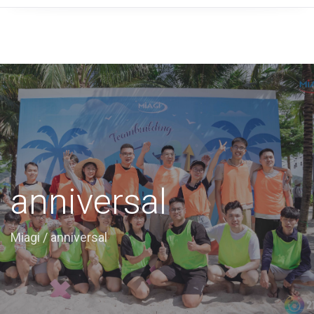
anniversal
Miagi
/
anniversal