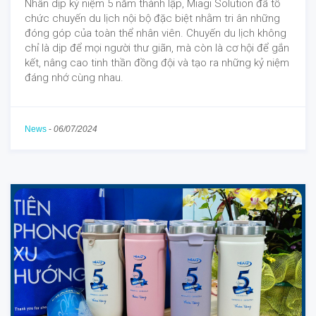
Nhân dịp kỷ niệm 5 năm thành lập, Miagi Solution đã tổ
chức chuyến du lịch nội bộ đặc biệt nhằm tri ân những
đóng góp của toàn thể nhân viên. Chuyến du lịch không
chỉ là dịp để mọi người thư giãn, mà còn là cơ hội để gắn
kết, nâng cao tinh thần đồng đội và tạo ra những kỷ niệm
đáng nhớ cùng nhau.
News
-
06/07/2024