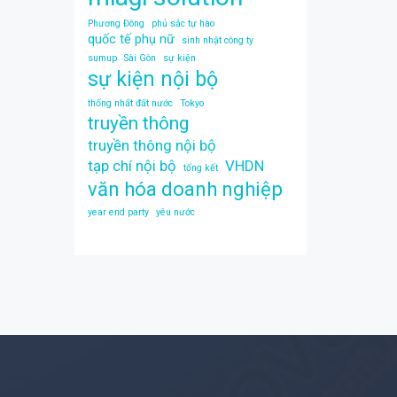
Phương Đông
phủ sắc tự hào
quốc tế phụ nữ
sinh nhật công ty
sumup
Sài Gòn
sự kiện
sự kiện nội bộ
thống nhất đất nước
Tokyo
truyền thông
truyền thông nội bộ
tạp chí nội bộ
VHDN
tổng kết
văn hóa doanh nghiệp
year end party
yêu nước