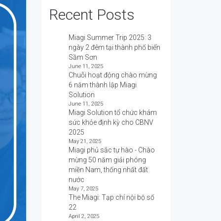
Recent Posts
Miagi Summer Trip 2025: 3
ngày 2 đêm tại thành phố biển
Sầm Sơn
June 11, 2025
Chuỗi hoạt động chào mừng
6 năm thành lập Miagi
Solution
June 11, 2025
Miagi Solution tổ chức khám
sức khỏe định kỳ cho CBNV
2025
May 21, 2025
Miagi phủ sắc tự hào - Chào
mừng 50 năm giải phóng
miền Nam, thống nhất đất
nước
May 7, 2025
The Miagi: Tạp chí nội bộ số
22
April 2, 2025