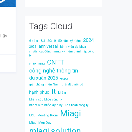
Tags Cloud
thấy
2024
6 năm
8/3
20/10
50 năm kỷ niệm
anniversal
2025
bệnh viện đa khoa
chuỗi hoạt động mừng kỷ niệm thành lập công
ty
CNTT
chào mừng
công nghệ thông tin
du xuân 2025
esport
giải phóng miền Nam
giải đấu nội bộ
It
hạnh phúc
khám
khám sức khỏe công ty
khám sức khỏe định kỳ
liên hoan công ty
Miagi
LOL
Meeting Room
Miagi Men Day
miagi solution