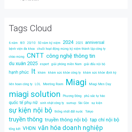
Tags Cloud
2024
anniversal
6 năm
8/3
20/10
50 năm kỷ niệm
2025
bệnh viện đa khoa
chuỗi hoạt động mừng kỷ niệm thành lập công ty
CNTT
công nghệ thông tin
chào mừng
du xuân 2025
esport
giải phóng miền Nam
giải đấu nội bộ
It
hạnh phúc
khám
khám sức khỏe công ty
khám sức khỏe định kỳ
Miagi
liên hoan công ty
LOL
Meeting Room
Miagi Men Day
miagi solution
Phương Đông
phủ sắc tự hào
quốc tế phụ nữ
sinh nhật công ty
sumup
Sài Gòn
sự kiện
sự kiện nội bộ
thống nhất đất nước
Tokyo
truyền thông
truyền thông nội bộ
tạp chí nội bộ
văn hóa doanh nghiệp
VHDN
tổng kết