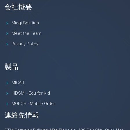
会社概要
Miagi Solution
Meet the Team
Privacy Policy
製品
MICAR
KIDSMI - Edu for Kid
MOPOS - Mobile Order
連絡先情報