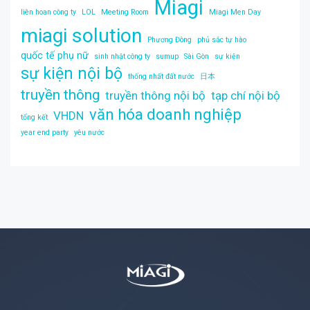
Miagi
liên hoan công ty
LOL
Meeting Room
Miagi Men Day
miagi solution
Phương Đông
phủ sắc tự hào
quốc tế phụ nữ
sinh nhật công ty
sumup
Sài Gòn
sự kiện
sự kiện nội bộ
thống nhất đất nước
日本
truyền thông
truyền thông nội bộ
tạp chí nội bộ
văn hóa doanh nghiệp
VHDN
tổng kết
year end party
yêu nước