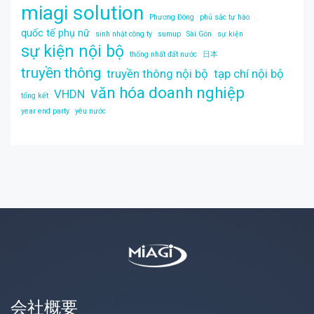
miagi solution
Phương Đông
phủ sắc tự hào
quốc tế phụ nữ
sinh nhật công ty
sumup
Sài Gòn
sự kiện
sự kiện nội bộ
thống nhất đất nước
日本
truyền thông
truyền thông nội bộ
tạp chí nội bộ
văn hóa doanh nghiệp
VHDN
tổng kết
year end party
yêu nước
会社概要