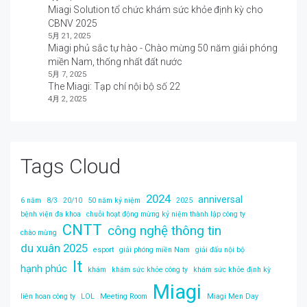
Miagi Solution tổ chức khám sức khỏe định kỳ cho
CBNV 2025
5月 21, 2025
Miagi phủ sắc tự hào - Chào mừng 50 năm giải phóng
miền Nam, thống nhất đất nước
5月 7, 2025
The Miagi: Tạp chí nội bộ số 22
4月 2, 2025
Tags Cloud
2024
anniversal
6 năm
8/3
20/10
50 năm kỷ niệm
2025
bệnh viện đa khoa
chuỗi hoạt động mừng kỷ niệm thành lập công ty
CNTT
công nghệ thông tin
chào mừng
du xuân 2025
esport
giải phóng miền Nam
giải đấu nội bộ
It
hạnh phúc
khám
khám sức khỏe công ty
khám sức khỏe định kỳ
Miagi
liên hoan công ty
LOL
Meeting Room
Miagi Men Day