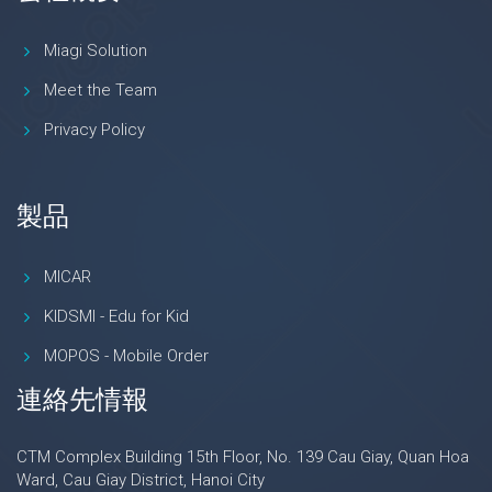
Miagi Solution
Meet the Team
Privacy Policy
製品
MICAR
KIDSMI - Edu for Kid
MOPOS - Mobile Order
連絡先情報
CTM Complex Building 15th Floor, No. 139 Cau Giay, Quan Hoa
Ward, Cau Giay District, Hanoi City