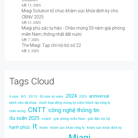
6月 11, 2025
Miagi Solution tổ chức khám sức khỏe định kỳ cho
CBNV 2025
5月 21, 2025
Miagi phủ sắc tự hào - Chào mừng 50 năm giải phóng
miền Nam, thống nhất đất nước
5月 7, 2025
The Miagi: Tạp chí nội bộ số 22
4月 2, 2025
Tags Cloud
2024
anniversal
6 năm
8/3
20/10
50 năm kỷ niệm
2025
bệnh viện đa khoa
chuỗi hoạt động mừng kỷ niệm thành lập công ty
CNTT
công nghệ thông tin
chào mừng
du xuân 2025
esport
giải phóng miền Nam
giải đấu nội bộ
It
hạnh phúc
khám
khám sức khỏe công ty
khám sức khỏe định kỳ
Miagi