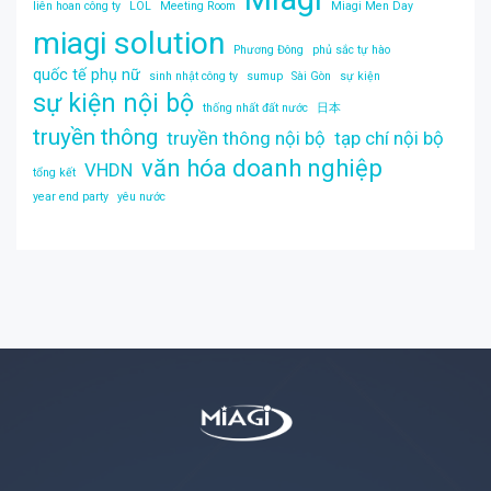
liên hoan công ty
LOL
Meeting Room
Miagi Men Day
miagi solution
Phương Đông
phủ sắc tự hào
quốc tế phụ nữ
sinh nhật công ty
sumup
Sài Gòn
sự kiện
sự kiện nội bộ
thống nhất đất nước
日本
truyền thông
truyền thông nội bộ
tạp chí nội bộ
văn hóa doanh nghiệp
VHDN
tổng kết
year end party
yêu nước