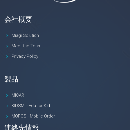
会社概要
Miagi Solution
Meet the Team
Privacy Policy
製品
MICAR
KIDSMI - Edu for Kid
MOPOS - Mobile Order
連絡先情報