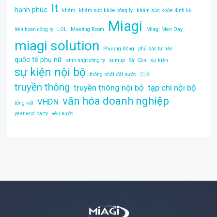
It
hạnh phúc
khám
khám sức khỏe công ty
khám sức khỏe định kỳ
Miagi
liên hoan công ty
LOL
Meeting Room
Miagi Men Day
miagi solution
Phương Đông
phủ sắc tự hào
quốc tế phụ nữ
sinh nhật công ty
sumup
Sài Gòn
sự kiện
sự kiện nội bộ
thống nhất đất nước
日本
truyền thông
truyền thông nội bộ
tạp chí nội bộ
văn hóa doanh nghiệp
VHDN
tổng kết
year end party
yêu nước