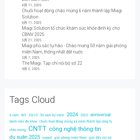
6月 11, 2025
Chuỗi hoạt động chào mừng 6 năm thành lập Miagi
Solution
6月 11, 2025
Miagi Solution tổ chức khám sức khỏe định kỳ cho
CBNV 2025
5月 21, 2025
Miagi phủ sắc tự hào - Chào mừng 50 năm giải phóng
miền Nam, thống nhất đất nước
5月 7, 2025
The Miagi: Tạp chí nội bộ số 22
4月 2, 2025
Tags Cloud
2024
anniversal
6 năm
8/3
20/10
50 năm kỷ niệm
2025
bệnh viện đa khoa
chuỗi hoạt động mừng kỷ niệm thành lập công ty
CNTT
công nghệ thông tin
chào mừng
du xuân 2025
esport
giải phóng miền Nam
giải đấu nội bộ