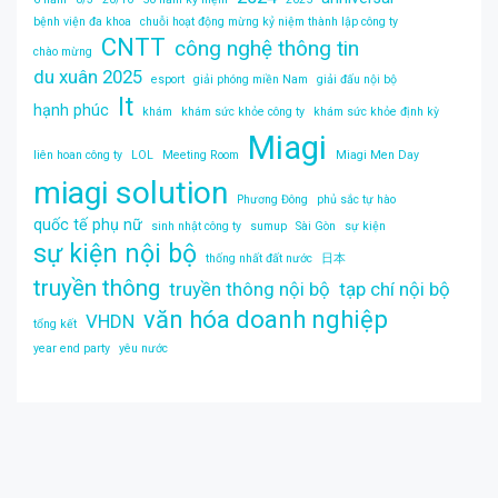
bệnh viện đa khoa
chuỗi hoạt động mừng kỷ niệm thành lập công ty
CNTT
công nghệ thông tin
chào mừng
du xuân 2025
esport
giải phóng miền Nam
giải đấu nội bộ
It
hạnh phúc
khám
khám sức khỏe công ty
khám sức khỏe định kỳ
Miagi
liên hoan công ty
LOL
Meeting Room
Miagi Men Day
miagi solution
Phương Đông
phủ sắc tự hào
quốc tế phụ nữ
sinh nhật công ty
sumup
Sài Gòn
sự kiện
sự kiện nội bộ
thống nhất đất nước
日本
truyền thông
truyền thông nội bộ
tạp chí nội bộ
văn hóa doanh nghiệp
VHDN
tổng kết
year end party
yêu nước