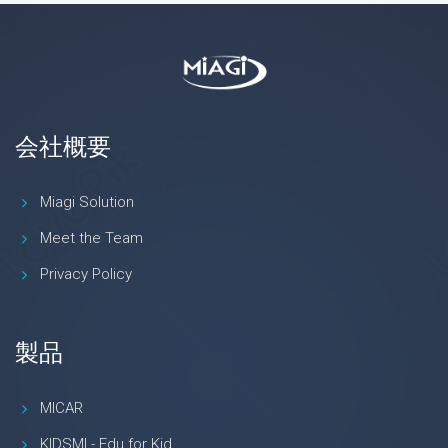
会社概要
Miagi Solution
Meet the Team
Privacy Policy
製品
MICAR
KIDSMI - Edu for Kid