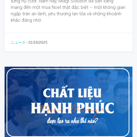
từng nụ cười. Năm nay, Miagi Solution đã sẵn sàng
mang đến một mùa Noel thật đặc biệt – một không gian
ngập tràn an lành, yêu thương lan tỏa và những khoảnh
khắc đáng nhớ.
ニュース
-
01/16/2025