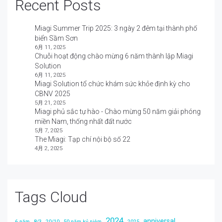
Recent Posts
Miagi Summer Trip 2025: 3 ngày 2 đêm tại thành phố
biển Sầm Sơn
6月 11, 2025
Chuỗi hoạt động chào mừng 6 năm thành lập Miagi
Solution
6月 11, 2025
Miagi Solution tổ chức khám sức khỏe định kỳ cho
CBNV 2025
5月 21, 2025
Miagi phủ sắc tự hào - Chào mừng 50 năm giải phóng
miền Nam, thống nhất đất nước
5月 7, 2025
The Miagi: Tạp chí nội bộ số 22
4月 2, 2025
Tags Cloud
2024
anniversal
6 năm
8/3
20/10
50 năm kỷ niệm
2025