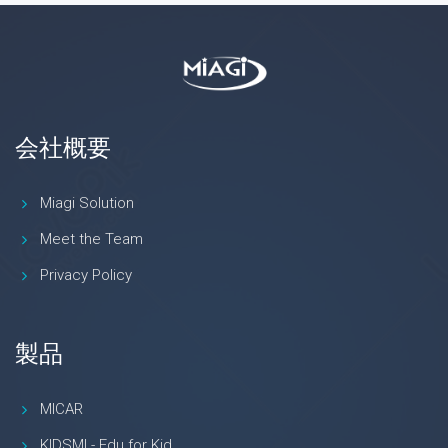
会社概要
Miagi Solution
Meet the Team
Privacy Policy
製品
MICAR
KIDSMI - Edu for Kid