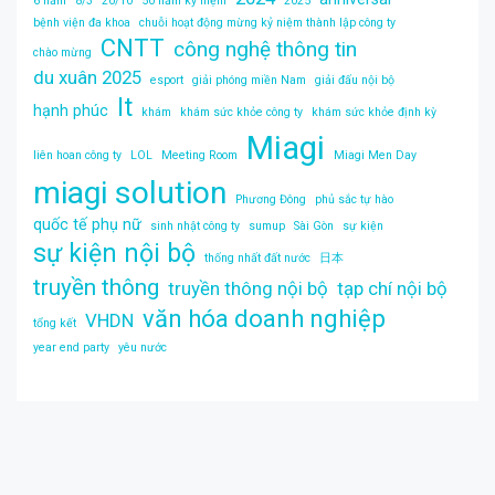
6 năm
8/3
20/10
50 năm kỷ niệm
2025
bệnh viện đa khoa
chuỗi hoạt động mừng kỷ niệm thành lập công ty
CNTT
công nghệ thông tin
chào mừng
du xuân 2025
esport
giải phóng miền Nam
giải đấu nội bộ
It
hạnh phúc
khám
khám sức khỏe công ty
khám sức khỏe định kỳ
Miagi
liên hoan công ty
LOL
Meeting Room
Miagi Men Day
miagi solution
Phương Đông
phủ sắc tự hào
quốc tế phụ nữ
sinh nhật công ty
sumup
Sài Gòn
sự kiện
sự kiện nội bộ
thống nhất đất nước
日本
truyền thông
truyền thông nội bộ
tạp chí nội bộ
văn hóa doanh nghiệp
VHDN
tổng kết
year end party
yêu nước